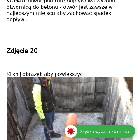
KOPART otwór pod rurę odpływową wykonuje
otwornicą do betonu - otwór jest zawsze w
najlepszym miejscu aby zachować spadek
odpływu.
Zdjęcie 20
Kliknij obrazek aby powiększyć
Szybka wycena zbiornika!