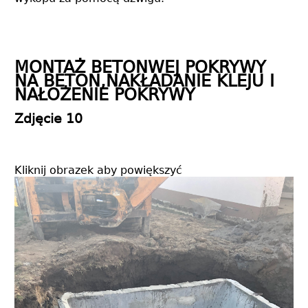
MONTAŻ BETONWEJ POKRYWY
NA BETON,NAKŁADANIE KLEJU I
NAŁOŻENIE POKRYWY
Zdjęcie 10
Kliknij obrazek aby powiększyć