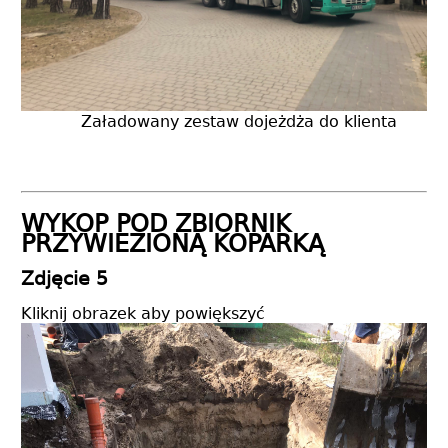
Załadowany zestaw dojeżdża do klienta
WYKOP POD ZBIORNIK
PRZYWIEZIONĄ KOPARKĄ
Zdjęcie 5
Kliknij obrazek aby powiększyć