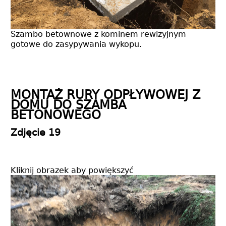
Szambo betownowe z kominem rewizyjnym
gotowe do zasypywania wykopu.
MONTAŻ RURY ODPŁYWOWEJ Z
DOMU DO SZAMBA
BETONOWEGO
Zdjęcie 19
Kliknij obrazek aby powiększyć