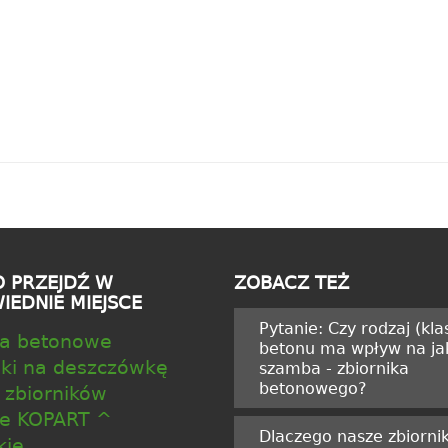
O PRZEJDŹ W
ZOBACZ TEŻ
EDNIE MIEJSCE
Pytanie: Czy rodzaj (kla
a betonowe
betonu ma wpływ na ja
iki na deszczówkę
szamba - zbiornika
betonowego?
 zbiorników
ie KOPART ^
Dlaczego nasze zbiornik
kie