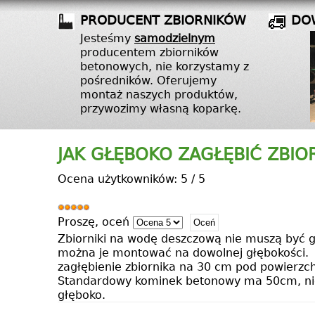
PRODUCENT ZBIORNIKÓW
DO
Jesteśmy
samodzielnym
producentem zbiorników
betonowych, nie korzystamy z
pośredników. Oferujemy
montaż naszych produktów,
przywozimy własną koparkę.
JAK GŁĘBOKO ZAGŁĘBIĆ ZBIO
Ocena użytkowników:
5
/
5
Proszę, oceń
Zbiorniki na wodę deszczową nie muszą być gł
można je montować na dowolnej głębokości. J
zagłębienie zbiornika na 30 cm pod powierzc
Standardowy kominek betonowy ma 50cm, nie 
głęboko.