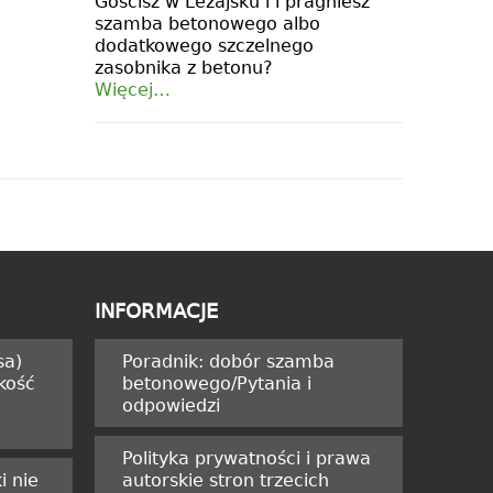
Gościsz w Leżajsku i i pragniesz
szamba betonowego albo
dodatkowego szczelnego
zasobnika z betonu?
Więcej…
INFORMACJE
sa)
Poradnik: dobór szamba
kość
betonowego/Pytania i
odpowiedzi
Polityka prywatności i prawa
i nie
autorskie stron trzecich