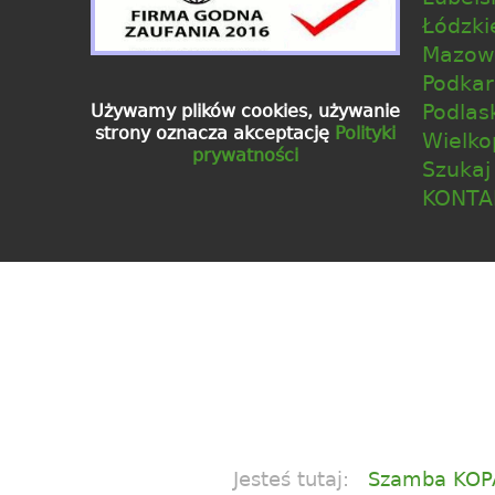
Łódzki
Mazowi
Podkar
Podlas
Używamy plików cookies, używanie
strony oznacza akceptację
Polityki
Wielko
prywatności
Szukaj
KONTA
Jesteś tutaj:
Szamba KOP