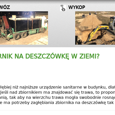
WÓZ
WYKOP
RNIK NA DESZCZÓWKĘ W ZIEMI?
ębiej niż najniższe urządzenie sanitarne w budynku, dl
eśli nad zbiornikiem ma znajdować się trawa, to prop
hnią, tak aby na wierzchu trawa mogła swobodnie rosną
ma potrzeby zagłębiania zbiornika na deszczówkę tak