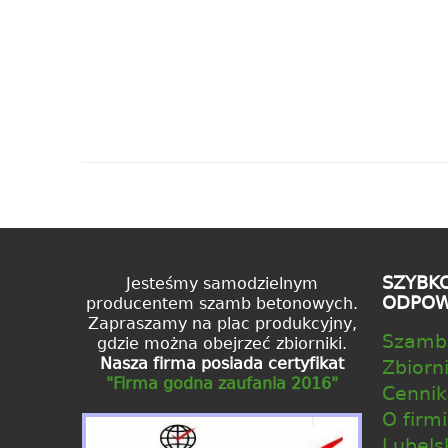
SZYBK
Jesteśmy samodzielnym
ODPOWI
producentem szamb betonowych.
Zapraszamy na plac produkcyjny,
Szamb
gdzie można obejrzeć zbiorniki.
Nasza firma posiada certyfikat
Zbiorn
"Firma godna zaufania 2016"
Cennik
O firm
Lubels