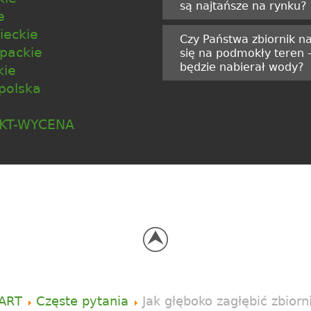
są najtańsze na rynku?
e
eckie
Czy Państwa zbiornik n
packie
się na podmokły teren -
będzie nabierał wody?
kie
polska
KT-WYCENA
ART
Częste pytania
Jak głęboko zagłębić zbior