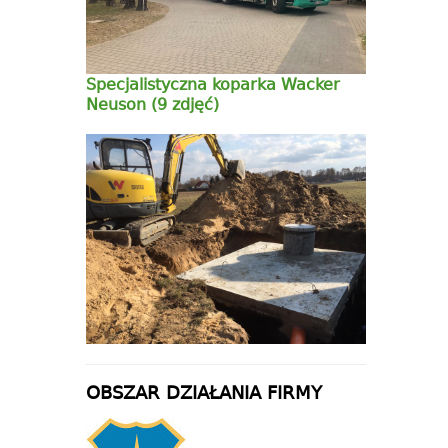
Specjalistyczna koparka Wacker
Neuson (9 zdjęć)
OBSZAR DZIAŁANIA FIRMY