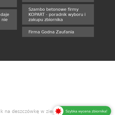
Szambo betonowe firmy
adaje
KOPART - poradnik wyboru i
 nie
zakupu zbiornika
Firma Godna Zaufania
nik na deszczówkę w ziemi?
Szybka wycena zbiornika!